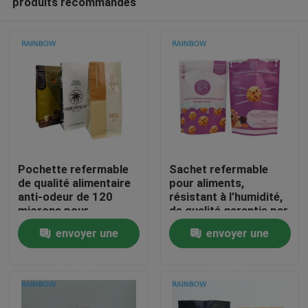
produits recommandés
Pochette refermable
Sachet refermable
de qualité alimentaire
pour aliments,
anti-odeur de 120
résistant à l'humidité,
microns pour
de qualité garantie par
À la maison
emballage de café et
thermoscellage, taille
envoyer une
envoyer une
de collations
personnalisée, à fond
plat
Produits
demande
demande
À propos de nous