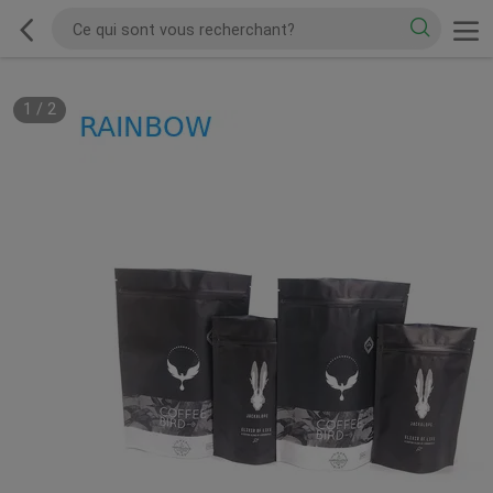
1
/
2