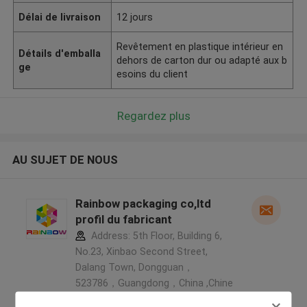
Délai de livraison
12 jours
Revêtement en plastique intérieur en
Détails d'emballa
dehors de carton dur ou adapté aux b
ge
esoins du client
Regardez plus
AU SUJET DE NOUS
Rainbow packaging co,ltd
profil du fabricant
Address: 5th Floor, Building 6,
No.23, Xinbao Second Street,
Dalang Town, Dongguan，
523786，Guangdong，China ,Chine
5.0