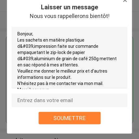
Fournisseur vérifié
Laisser un message
Nous vous rappellerons bientôt!
Regardez plus
Les sachets en matière
plastique d'impression faite sur
commande empaquetant le zip-
lock de papier d'aluminium de
grain de café 250g mettent en
sac
Continuer
SOUMETTRE