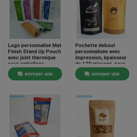
Nous contacter
Nouvelles
Logo personnalisé Mat
Pochette debout
Finish Stand Up Pouch
personnalisée avec
Les affaires
avec joint thermique
impression, épaisseur
pour emballage
de 120 microns, pour
alimentaire
emballage alimentaire
envoyer une
envoyer une
Demandez un devis
recouvreable
de café conforme FDA
demande
demande
Empaquetage de sachets en matière plastique
Emballage de sac de casse-croûte
Emballage de poche de bec