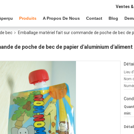
Ventes &
Aperçu
Produits
A Propos De Nous
Contact
Blog
Dem
de bec
Emballage matériel fait sur commande de poche de bec de p
ande de poche de bec de papier d'aluminium d'aliment 
Détai
Lieu d
Nom d
Numér
Condi
Quan
min:
Détai