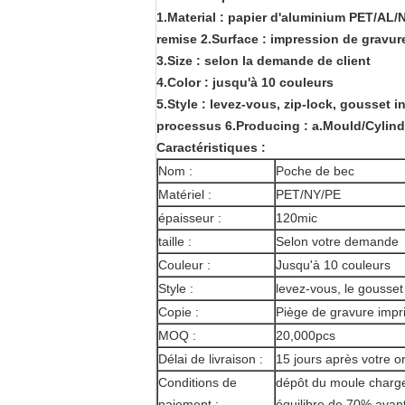
1.Material : papier d'aluminium PET/AL
remise 2.Surface : impression de gravur
3.Size : selon la demande de client
4.Color : jusqu'à 10 couleurs
5.Style : levez-vous, zip-lock, gousset in
processus 6.Producing : a.Mould/Cylinde
Caractéristiques :
Nom :
Poche de bec
Matériel :
PET/NY/PE
épaisseur :
120mic
taille :
Selon votre demande
Couleur :
Jusqu'à 10 couleurs
Style :
levez-vous, le gousset 
Copie :
Piège de gravure imp
MOQ :
20,000pcs
Délai de livraison :
15 jours après votre 
Conditions de
dépôt du moule charge
paiement :
équilibre de 70% avant 