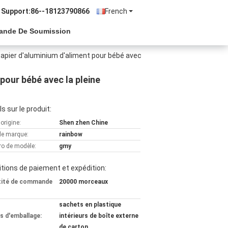
 Support:
86--18123790866
French
ande De Soumission
apier d'aluminium d'aliment pour bébé avec
pour bébé avec la pleine
ls sur le produit:
'origine:
Shen zhen Chine
e marque:
rainbow
o de modèle:
gmy
tions de paiement et expédition:
tité de commande
20000 morceaux
sachets en plastique
ls d'emballage:
intérieurs de boîte externe
de carton