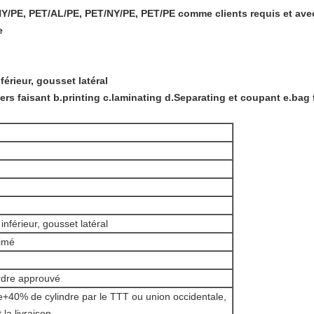
/NY/PE, PET/AL/PE, PET/NY/PE, PET/PE comme clients requis et ave
e
férieur, gousset latéral
rs faisant b.printing c.laminating d.Separating et coupant e.bag
inférieur, gousset latéral
rimé
ordre approuvé
+40% de cylindre par le TTT ou union occidentale,
la livraison