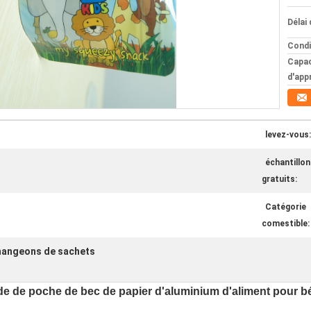
Délai 
Condi
Capac
d'app
levez-vous:
échantillon
gratuits:
Catégorie
comestible:
angeons de sachets
e de poche de bec de papier d'aluminium d'aliment pour bé