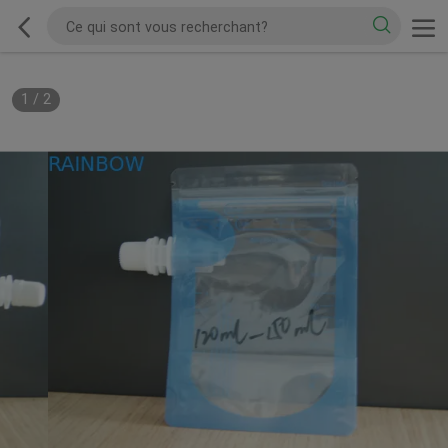
1
/
2