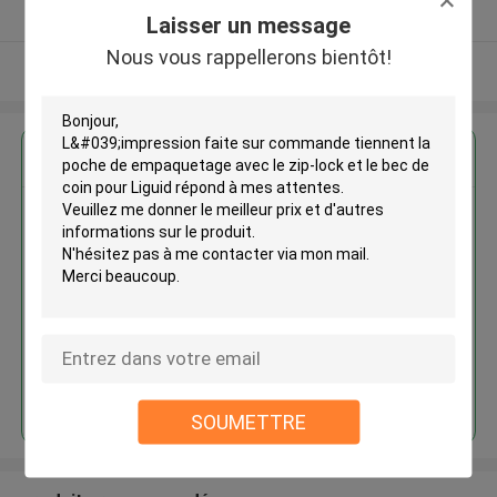
Fournisseur vérifié
Laisser un message
Nous vous rappellerons bientôt!
Regardez plus
L'impression faite sur
commande tiennent la poche de
empaquetage avec le zip-lock et
le bec de coin pour Liguid
Continuer
SOUMETTRE