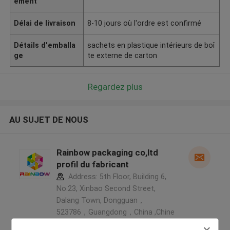
ement
Délai de livraison
8-10 jours où l'ordre est confirmé
Détails d'emballa
sachets en plastique intérieurs de boî
ge
te externe de carton
Regardez plus
AU SUJET DE NOUS
Rainbow packaging co,ltd
profil du fabricant
Address: 5th Floor, Building 6,
No.23, Xinbao Second Street,
Dalang Town, Dongguan，
523786，Guangdong，China ,Chine
5.0