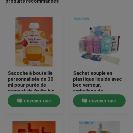
produits recommandés
Sacoche à bouteille
Sachet souple en
personnalisée de 30
plastique liquide avec
ml pour purée de
bec verseur,
yogourt de fruits jus
emballage de
À la maison
de bébé pour bébé
compression pour
envoyer une
envoyer une
alimentation
cosmétiques,
complémentaire en
boissons, lotion,
Produits
demande
demande
forme de sacoche à
sachet à buse
bouteille sac en
plastique
À propos de nous