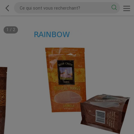
1
/
2