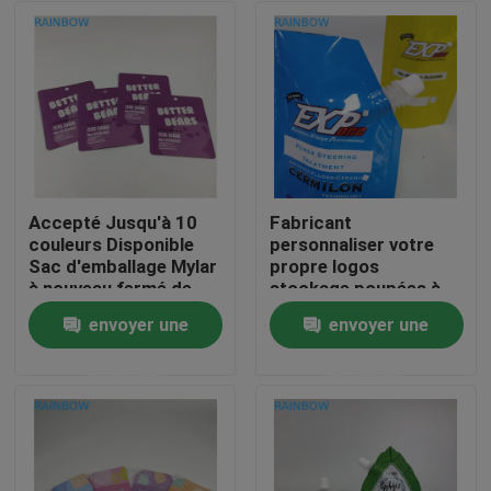
Accepté Jusqu'à 10
Fabricant
couleurs Disponible
personnaliser votre
Sac d'emballage Mylar
propre logos
à nouveau fermé de
stockage poupées à
haute qualité
ressorts réutilisables
envoyer une
envoyer une
conteneur sacs
À la maison
étanches pour boire
demande
demande
jus de lait
Produits
À propos de nous