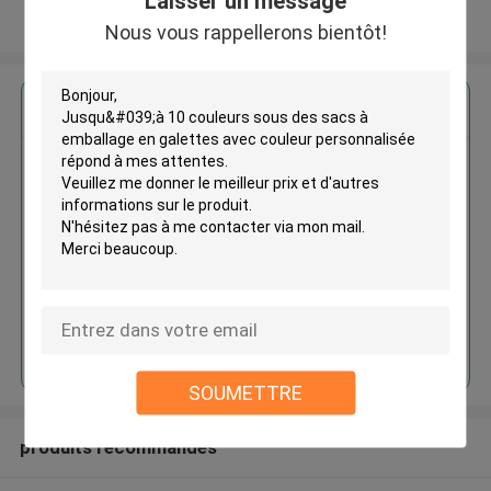
Laisser un message
Regardez plus
Nous vous rappellerons bientôt!
Jusqu'à 10 couleurs sous des
sacs à emballage en galettes
avec couleur personnalisée
Continuer
SOUMETTRE
produits recommandés