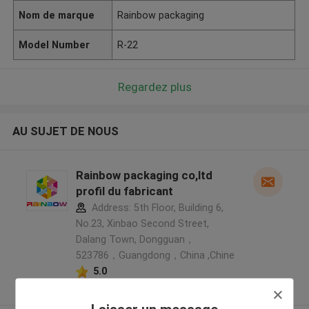
Nom de marque
Rainbow packaging
Model Number
R-22
Regardez plus
AU SUJET DE NOUS
Rainbow packaging co,ltd
profil du fabricant
Address: 5th Floor, Building 6,
No.23, Xinbao Second Street,
Dalang Town, Dongguan，
523786，Guangdong，China ,Chine
5.0
Fournisseur vérifié