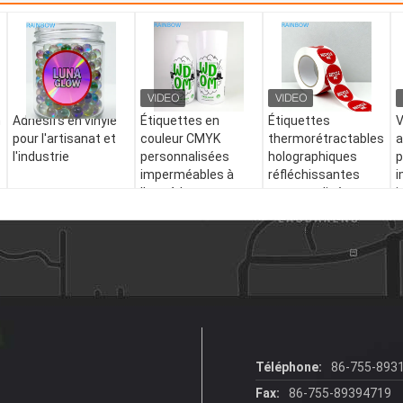
n
Adhésifs en vinyle
Étiquettes en
Étiquettes
V
pour l'artisanat et
couleur CMYK
thermorétractables
a
l'industrie
personnalisées
holographiques
p
imperméables à
réfléchissantes
i
l'eau à haute
personnalisées,
i
vitesse de
imperméables et
h
rétrécissement
résistantes aux UV
é
PET PVC
pour bouteilles
d
rétrécissement
r
thermique
a
Téléphone:
86-755-893
Fax:
86-755-89394719