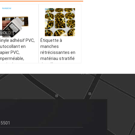
inyle adhésif PVC,
Étiquette à
utocollant en
manches
apier PVC,
rétrécissantes en
mperméable,
matériau stratifié
mprimé
de taille
ologramme UV,
personnalisée
tiquettes
FDA/SGS/REACH/ISO9001:
'emballage en
2008 Autocollant
ouleau
adhésif certifié
utocollantes
15501