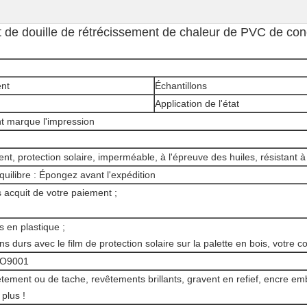
t de douille de rétrécissement de chaleur de PVC de con
ent
Échantillons
Application de l'état
nt marque l'impression
t, protection solaire, imperméable, à l'épreuve des huiles, résistant à l
quilibre : Épongez avant l'expédition
 acquit de votre paiement ;
s en plastique ;
s durs avec le film de protection solaire sur la palette en bois, votre c
SO9001
ement ou de tache, revêtements brillants, gravent en refief, encre em
 plus !