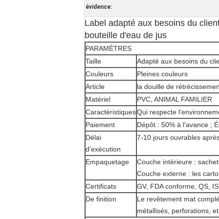
évidence:
Label adapté aux besoins du clien
bouteille d'eau de jus
PARAMÈTRES
Taille
Adapté aux besoins du cli
Couleurs
Pleines couleurs
Article
la douille de rétrécisseme
Matériel
PVC, ANIMAL FAMILIER
Caractéristiques
Qui respecte l'environnemen
Paiement
Dépôt : 50% à l'avance ; É
Délai
7-10 jours ouvrables après
d'exécution
Empaquetage
Couche intérieure : sachet
Couche externe : les carton
Certificats
GV, FDA conforme, QS, I
De finition
Le revêtement mat complèt
métallisés, perforations, et