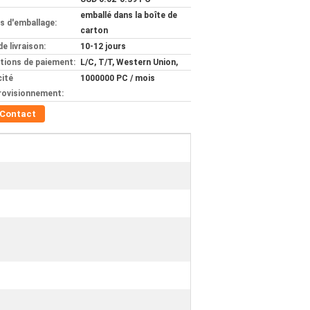
emballé dans la boîte de
ls d'emballage:
carton
de livraison:
10-12 jours
tions de paiement:
L/C, T/T, Western Union,
ité
1000000 PC / mois
rovisionnement:
Contact