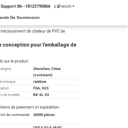
 Support:
86--18123790866
French
ande De Soumission
rétrécissement de chaleur de PVC de
e conception pour l'emballage de
ls sur le produit:
'origine:
Shenzhen, Chine
(continent)
e marque:
rainbow
cation:
FDA, SGS
o de modèle:
RB-SL-03
tions de paiement et expédition:
tité de commande
20000 pièces
USD 0.02-0.39 PC