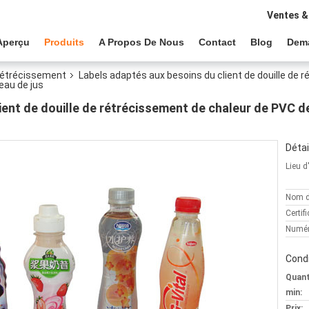
Ventes &
Aperçu
Produits
A Propos De Nous
Contact
Blog
Dem
 rétrécissement
Labels adaptés aux besoins du client de douille de 
eau de jus
ient de douille de rétrécissement de chaleur de PVC d
Détai
Lieu d
Nom d
Certifi
Numér
Condi
Quan
min:
Prix: