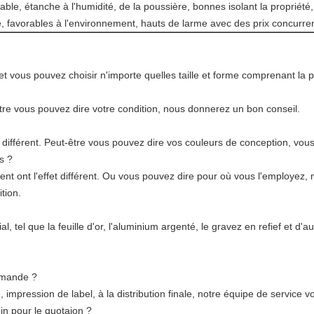
ble, étanche à l'humidité, de la poussière, bonnes isolant la propriété,
é, favorables à l'environnement, hauts de larme avec des prix concurren
et vous pouvez choisir n'importe quelles taille et forme comprenant la pl
être vous pouvez dire votre condition, nous donnerez un bon conseil.
x différent. Peut-être vous pouvez dire vos couleurs de conception, vo
s ?
rent ont l'effet différent. Ou vous pouvez dire pour où vous l'employez, n
tion.
l, tel que la feuille d'or, l'aluminium argenté, le gravez en refief et d'
mmande ?
impression de label, à la distribution finale, notre équipe de service 
in pour le quotaion ?