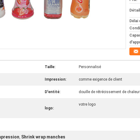
Détai
Délai 
Condi
Capac
d'app
Taille:
Personnalisé
Impression:
comme exigence de client
D'entité:
douille de rétrécissement de chaleur
votre logo
logo:
mpression
Shrink wrap manches
,