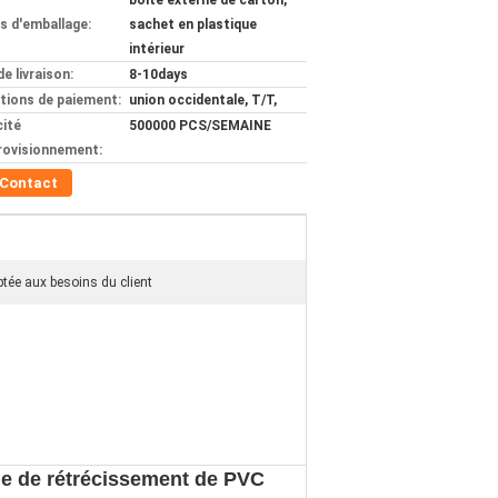
boîte externe de carton,
ls d'emballage:
sachet en plastique
intérieur
de livraison:
8-10days
tions de paiement:
union occidentale, T/T,
ité
500000 PCS/SEMAINE
rovisionnement:
Contact
ptée aux besoins du client
que de rétrécissement de PVC