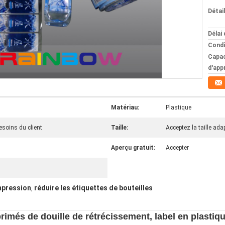
Détai
Délai 
Condi
Capac
d'app
Matériau:
Plastique
esoins du client
Taille:
Acceptez la taille ada
Aperçu gratuit:
Accepter
mpression
réduire les étiquettes de bouteilles
,
primés de douille de rétrécissement, label en plasti