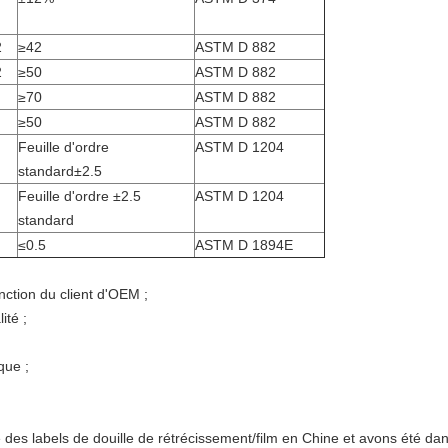
2
≥42
ASTM D 882
2
≥50
ASTM D 882
≥70
ASTM D 882
≥50
ASTM D 882
Feuille d'ordre
ASTM D 1204
standard±2.5
Feuille d'ordre ±2.5
ASTM D 1204
standard
≤0.5
ASTM D 1894E
nction du client d'OEM ;
ité ;
que ;
 des labels de douille de rétrécissement/film en Chine et avons été da