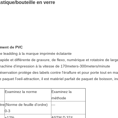
astique/bouteille en verre
sement de PVC
ce leadding à
la
marque imprimée éclatante
rapide et différente de gravure, de flexo, numérique et rotatoire de larg
 machine d'impression à la vitesse de 170meters-300meters/minute
ervation protège des labels contre l'éraflure et pour porte tout en mai
e paquet l'oeil-attraction, il est matériel parfait de paquet de boisson,
Examinez la norme
Examinez la
méthode
tre
(Norme de feuille d'ordre)
---
0-3
±12%
ASTM D 374