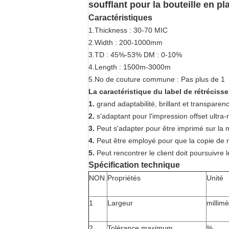
soufflant pour la bouteille en pl
Caractéristiques
1.Thickness : 30-70 MIC
2.Width : 200-1000mm
3.TD : 45%-53% DM : 0-10%
4.Length : 1500m-3000m
5.No de couture commune : Pas plus de 1
La caractéristique du label de rétrécis
1.
grand adaptabilité, brillant et transparen
2.
s'adaptant pour l'impression offset ultra-
3.
Peut s'adapter pour être imprimé sur la
4.
Peut être employé pour que la copie de rés
5.
Peut rencontrer le client doit poursuivre l
Spécification technique
NON.
Propriétés
Unité
1
Largeur
millimè
2
Tolérance maximum
%