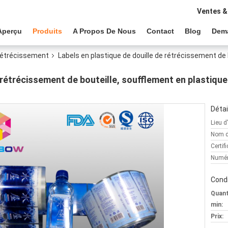
Ventes &
Aperçu
Produits
A Propos De Nous
Contact
Blog
Dem
 rétrécissement
Labels en plastique de douille de rétrécissement de 
 rétrécissement de bouteille, soufflement en plastiqu
Détai
Lieu d
Nom d
Certifi
Numér
Condi
Quan
min:
Prix: