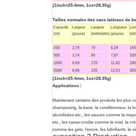
(1inch=25.4mm, 1oz=28.35g)
Tailles normales des sacs latéraux de b
Capacité
Largeur
Largeur
Longueur
Lon
(ml)
(pouce)
(millimètre)
(pouce)
(mil
200
2,76
70
6,29
160
500
3,74
95
7,87
200
1000
6,69
170
11,42
290
2000
8,66
220
12,01
305
(1inch=25.4mm, 1oz=28.35g)
Applications :
Maintenant certains des produits les plus 
shampooing, la base, le conditionneur, la l
alcoolisées etc., les sauces comme la mayonn
etc., les casse-croûte comme le miel, la crè
comme les gels, l'encre, les lubrifiants, le v