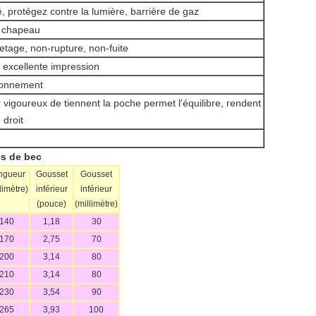
é, protégez contre la lumière, barrière de gaz
e chapeau
etage, non-rupture, non-fuite
 excellente impression
ironnement
r vigoureux de tiennent la poche permet l'équilibre, rendent
 droit
cs de bec
ngueur
Gousset
Gousset
limètre)
inférieur
inférieur
(pouce)
(millimètre)
140
1,18
30
170
2,75
70
200
3,14
80
210
3,14
80
230
3,54
90
265
3,93
100