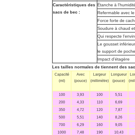
Caractéristiques des
Étanche à l'humidit
sacs de bec :
Refermable avec l
Force forte de cach
Soudure à chaud et
Qui respecte l'env
Le gousset inférieu
le support de poche
Impact d'étagère
Les tailles normales de tiennent des sa
Capacité
Avec
Largeur
Longueur
Lo
(ml)
(pouce)
(millimètre)
(pouce)
(mil
100
3,93
100
5,51
200
4,33
110
6,69
350
4,72
120
7,87
500
5,51
140
8,26
700
6,29
160
9,05
1000
7,48
190
10,43