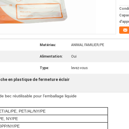
Condi
Capac
d'app
Matériau:
ANIMAL FAMILIER/PE
Alimentation:
Oui
Type:
levez-vous
che en plastique de fermeture éclair
 bec réutilisable pour l'emballage liquide
: PET/AL/PE, PET/AL/NY/PE
PE, NY/PE
 BOPP/NY/PE