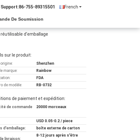
 Support:
86-755-89315501
French
ande De Soumission
 réutilisable d'emballage
ls sur le produit:
'origine:
Shenzhen
e marque:
Rainbow
cation:
FDA
o de modèle:
RB-0732
tions de paiement et expédition:
tité de commande
20000 morceaux
USD 0.05-0.2 / piece
ls d'emballage:
boîte externe de carton
8-12 jours après s'être
de livraison: