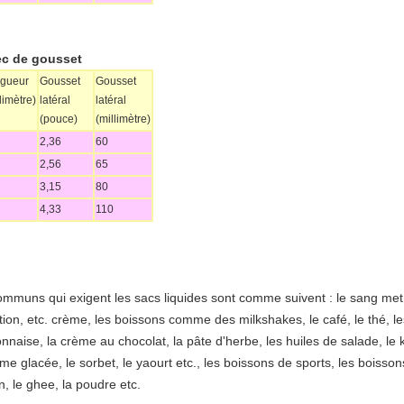
ec de gousset
gueur
Gousset
Gousset
limètre)
latéral
latéral
(pouce)
(millimètre)
2,36
60
2,56
65
3,15
80
4,33
110
communs qui exigent les sacs liquides sont comme suivent : le sang me
otion, etc. crème, les boissons comme des milkshakes, le café, le thé, l
aise, la crème au chocolat, la pâte d'herbe, les huiles de salade, le ke
me glacée, le sorbet, le yaourt etc., les boissons de sports, les boissons
in, le ghee, la poudre etc.