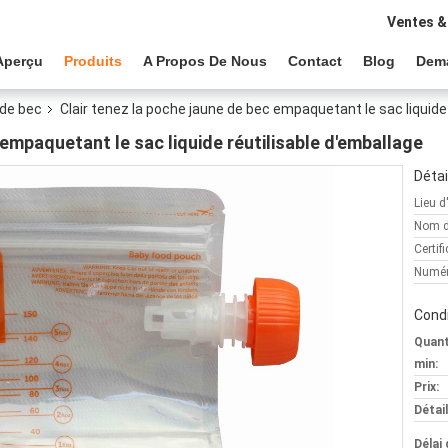
Ventes &
Aperçu
Produits
A Propos De Nous
Contact
Blog
Dem
de bec
Clair tenez la poche jaune de bec empaquetant le sac liquide
 empaquetant le sac liquide réutilisable d'emballage
Détai
Lieu d
Nom d
Certifi
Numér
Condi
Quan
min:
Prix:
Détai
Délai 