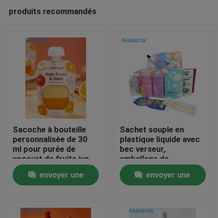
produits recommandés
Sacoche à bouteille
Sachet souple en
personnalisée de 30
plastique liquide avec
ml pour purée de
bec verseur,
À la maison
yogourt de fruits jus
emballage de
de bébé pour bébé
compression pour
envoyer une
envoyer une
alimentation
cosmétiques,
Produits
complémentaire en
boissons, lotion,
demande
demande
forme de sacoche à
sachet à buse
bouteille sac en
À propos de nous
plastique