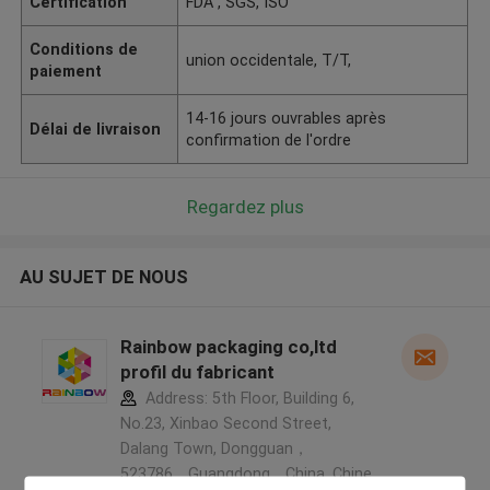
Certification
FDA , SGS, ISO
Conditions de
union occidentale, T/T,
paiement
14-16 jours ouvrables après
Délai de livraison
confirmation de l'ordre
Regardez plus
AU SUJET DE NOUS
Rainbow packaging co,ltd
profil du fabricant
Address: 5th Floor, Building 6,
No.23, Xinbao Second Street,
Dalang Town, Dongguan，
523786，Guangdong，China ,Chine