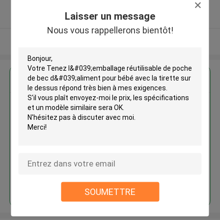
5.0
Laisser un message
Fournisseur vérifié
Nous vous rappellerons bientôt!
Regardez plus
Tenez l'emballage réutilisable de
poche de bec d'aliment pour
bébé avec la tirette sur le
dessus
Continuer
SOUMETTRE