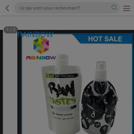
1
/
3