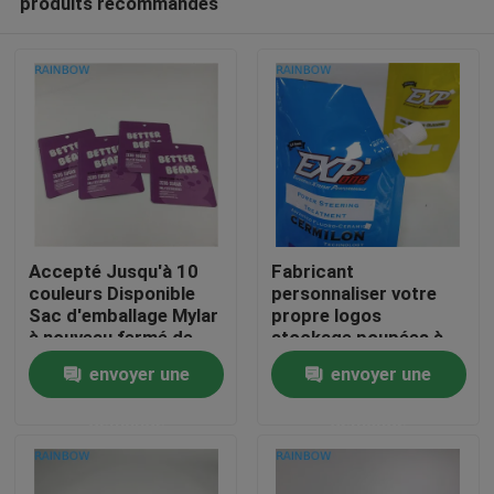
produits recommandés
Accepté Jusqu'à 10
Fabricant
couleurs Disponible
personnaliser votre
Sac d'emballage Mylar
propre logos
à nouveau fermé de
stockage poupées à
À la maison
haute qualité
ressorts réutilisables
envoyer une
envoyer une
conteneur sacs
étanches pour boire
Produits
demande
demande
jus de lait
À propos de nous