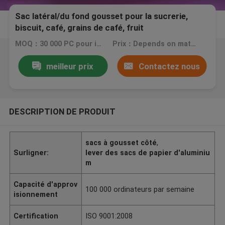
Sac latéral/du fond gousset pour la sucrerie,
biscuit, café, grains de café, fruit
MOQ：30 000 PC pour impression sacs, 20 000 PC pour celles de plaine
Prix：Depends on material, size, quantity and printing colors
meilleur prix
Contactez nous
DESCRIPTION DE PRODUIT
sacs à gousset côté
,
Surligner:
lever des sacs de papier d'aluminiu
m
Capacité d'approv
100 000 ordinateurs par semaine
isionnement
Certification
ISO 9001:2008