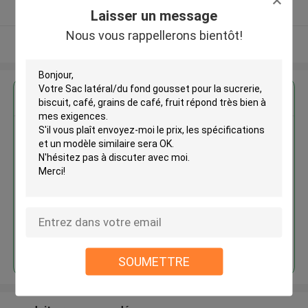
Fournisseur vérifié
Laisser un message
Nous vous rappellerons bientôt!
Regardez plus
Sac latéral/du fond gousset
pour la sucrerie, biscuit, café,
grains de café, fruit
Continuer
SOUMETTRE