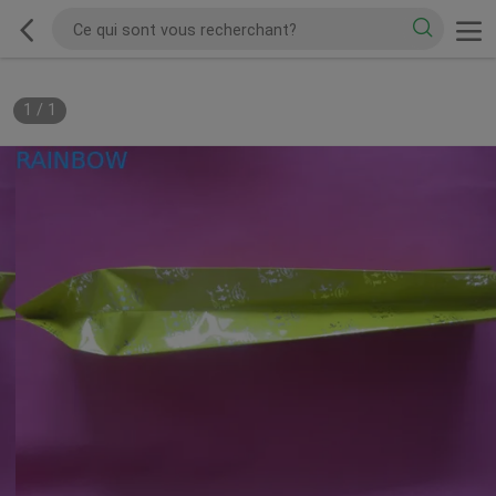
1
/
1