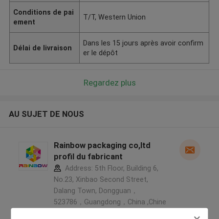
Conditions de pai
T/T, Western Union
ement
Dans les 15 jours après avoir confirm
Délai de livraison
er le dépôt
Regardez plus
AU SUJET DE NOUS
Rainbow packaging co,ltd
profil du fabricant
Address: 5th Floor, Building 6,
No.23, Xinbao Second Street,
Dalang Town, Dongguan，
523786，Guangdong，China ,Chine
5.0