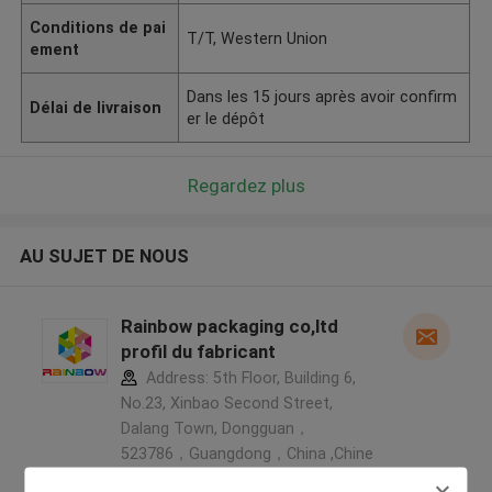
Conditions de pai
T/T, Western Union
ement
Dans les 15 jours après avoir confirm
Délai de livraison
er le dépôt
Regardez plus
AU SUJET DE NOUS
Rainbow packaging co,ltd
profil du fabricant
Address: 5th Floor, Building 6,
No.23, Xinbao Second Street,
Dalang Town, Dongguan，
523786，Guangdong，China ,Chine
5.0