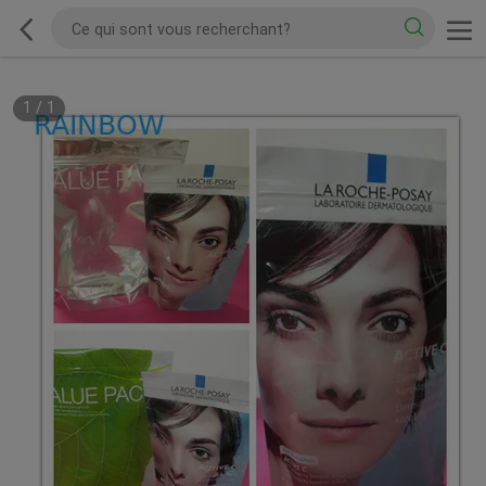
1
/
1