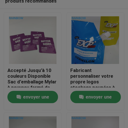
produits recommandés
Accepté Jusqu'à 10
Fabricant
couleurs Disponible
personnaliser votre
Sac d'emballage Mylar
propre logos
à nouveau fermé de
stockage poupées à
À la maison
haute qualité
ressorts réutilisables
envoyer une
envoyer une
conteneur sacs
étanches pour boire
Produits
demande
demande
jus de lait
À propos de nous