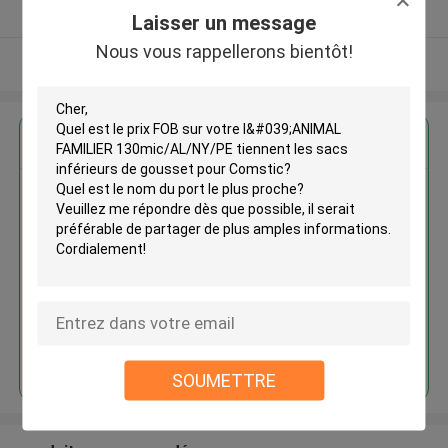
Fournisseur vérifié
Laisser un message
Nous vous rappellerons bientôt!
Regardez plus
L'ANIMAL FAMILIER
130mic/AL/NY/PE tiennent les
sacs inférieurs de gousset pour
Comstic
Continuer
SOUMETTRE