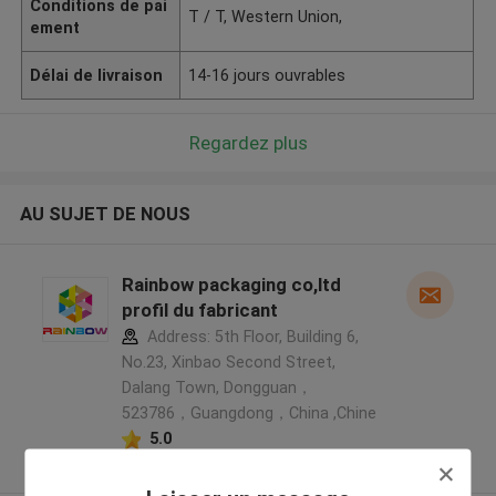
Conditions de pai
T / T, Western Union,
ement
Délai de livraison
14-16 jours ouvrables
Regardez plus
AU SUJET DE NOUS
Rainbow packaging co,ltd
profil du fabricant
Address: 5th Floor, Building 6,
No.23, Xinbao Second Street,
Dalang Town, Dongguan，
523786，Guangdong，China ,Chine
5.0
Fournisseur vérifié