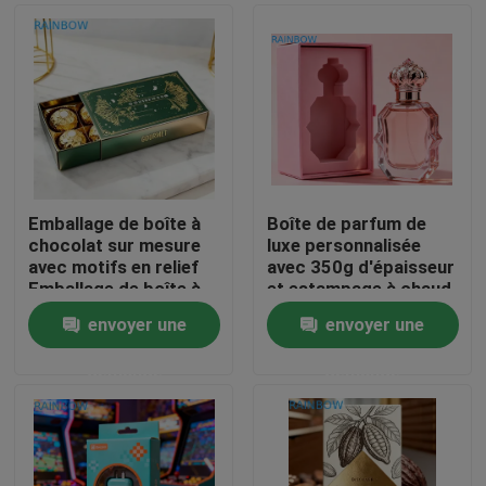
Emballage de boîte à
Boîte de parfum de
chocolat sur mesure
luxe personnalisée
avec motifs en relief
avec 350g d'épaisseur
Emballage de boîte à
et estampage à chaud
tiroirs de qualité
pour emballage
envoyer une
envoyer une
alimentaire
cadeau premium
À la maison
demande
demande
Produits
À propos de nous