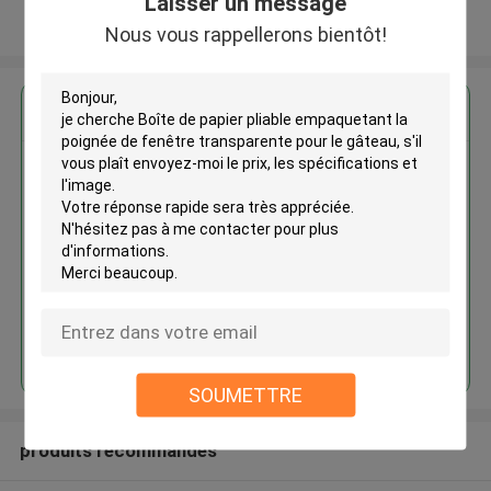
Laisser un message
Regardez plus
Nous vous rappellerons bientôt!
Boîte de papier pliable
empaquetant la poignée de
fenêtre transparente pour le
gâteau
Continuer
SOUMETTRE
produits recommandés