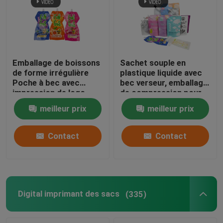
Emballage de boissons
Sachet souple en
de forme irrégulière
plastique liquide avec
Poche à bec avec
bec verseur, emballage
impression de logo
de compression pour
propre
cosmétiques,
meilleur prix
meilleur prix
boissons, lotion,
sachet à buse
Contact
Contact
Digital imprimant des sacs
(335)