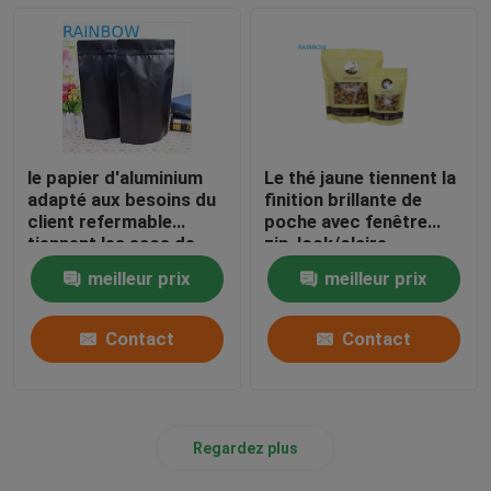
le papier d'aluminium
Le thé jaune tiennent la
adapté aux besoins du
finition brillante de
client refermable
poche avec fenêtre
tiennent les sacs de
zip-lock/claire
café 250g
meilleur prix
meilleur prix
Contact
Contact
Regardez plus