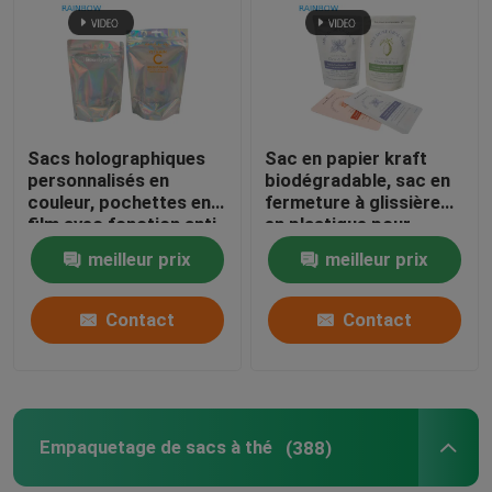
Sacs holographiques
Sac en papier kraft
personnalisés en
biodégradable, sac en
couleur, pochettes en
fermeture à glissière
film avec fonction anti-
en plastique pour
odeur et refermable
animaux de compagnie,
meilleur prix
meilleur prix
compostable
Contact
Contact
Empaquetage de sacs à thé
(388)