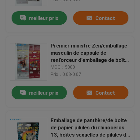
meilleur prix
Contact
Premier ministre Zen/emballage
masculin de capsule de
renforceur d'emballage de boîte
de papier pilules du rhinocéros
MOQ：5000
13
Prix：0.03-0.07
meilleur prix
Contact
À la maison
Produits
Emballage de panthère/de boîte
de papier pilules du rhinocéros
13, boîtes sexuelles de pilules de
À propos de nous