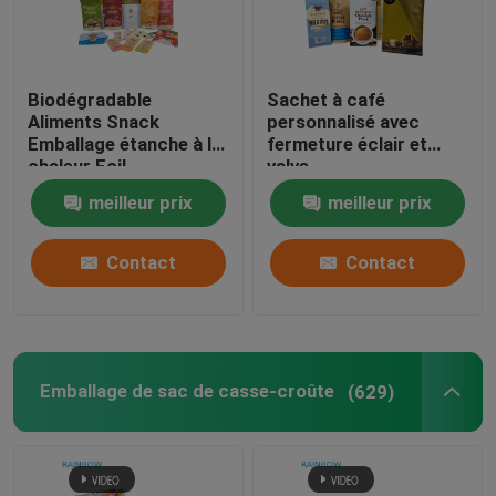
Biodégradable
Sachet à café
Aliments Snack
personnalisé avec
Emballage étanche à la
fermeture éclair et
chaleur Foil
valve
d'aluminium sac
meilleur prix
meilleur prix
fermeture à glissière
Pour les noix Thé Café
Nourriture pour
Contact
Contact
animaux de compagnie
Emballage de sac de casse-croûte
(629)