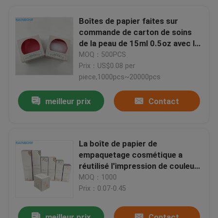
Boîtes de papier faites sur
commande de carton de soins
de la peau de 15ml 0.5oz avec le
logo gravant en refief
MOQ：500PCS
Prix：US$0.08 per
piece,1000pcs~20000pcs
meilleur prix
Contact
La boîte de papier de
empaquetage cosmétique a
réutilisé l'impression de couleur
Logo Custom Eyelash Packaging
MOQ：1000
Box avec l'estampillage de feuille
Prix：0.07-0.45
d'or
meilleur prix
Contact