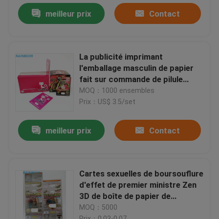
meilleur prix
Contact
La publicité imprimant
l'emballage masculin de papier
fait sur commande de pilule
d'amélioration de rhinocéros fait
MOQ：1000 ensembles
sur commande de boîte à cartes
Prix：US$ 3.5/set
enferme dans une boîte le minou
rose
meilleur prix
Contact
Cartes sexuelles de boursouflure
d'effet de premier ministre Zen
3D de boîte de papier de
l'affichage 3D de puissance
MOQ：5000
masculine pour des pilules
Prix：0.03-0.07