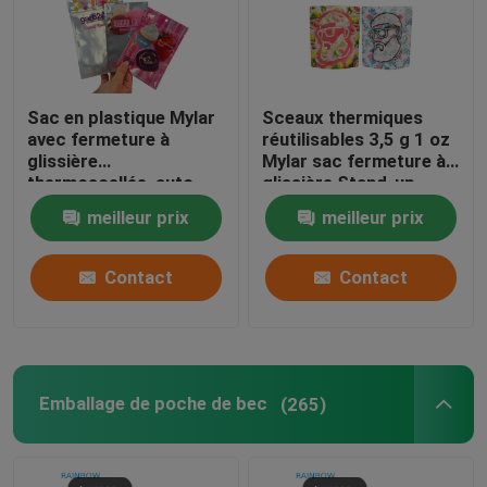
Sac en plastique Mylar
Sceaux thermiques
avec fermeture à
réutilisables 3,5 g 1 oz
glissière
Mylar sac fermeture à
thermoscellée, auto-
glissière Stand-up
scellante, résistant à
papier d'aluminium à
meilleur prix
meilleur prix
l'humidité, conçu sur
l'odorat Cali stockage
mesure, face
alimentaire Mylar sacs
transparente et dos en
sur mesure imprimé
Contact
Contact
feuille d'aluminium pour
le sucre
Emballage de poche de bec
(265)