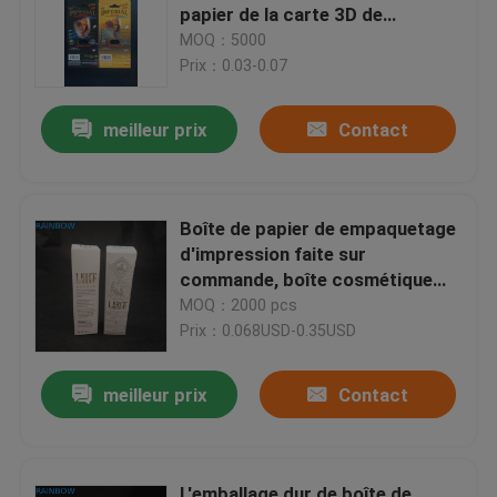
papier de la carte 3D de
puissance masculine pour des
MOQ：5000
Digital imprimant des sacs
pilules de sexe
Prix：0.03-0.07
Empaquetage de sacs à thé
meilleur prix
Contact
Emballage de fines herbes d'encens
Boîte de papier de empaquetage
d'impression faite sur
Emballage de poche d'aluminium
commande, boîte cosmétique
d'enveloppe de cadeau avec
MOQ：2000 pcs
l'estampillage chaud
Prix：0.068USD-0.35USD
Anti statique Sac
meilleur prix
Contact
Films de conditionnement des aliments
Sac cosmétique d'emballage
L'emballage dur de boîte de