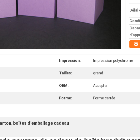
Délai 
Condi
Capac
d'app
Impression:
Impression polychrome
Tailles:
grand
OEM:
Accepter
Forme:
Forme carrée
carton
boîtes d'emballage cadeau
,