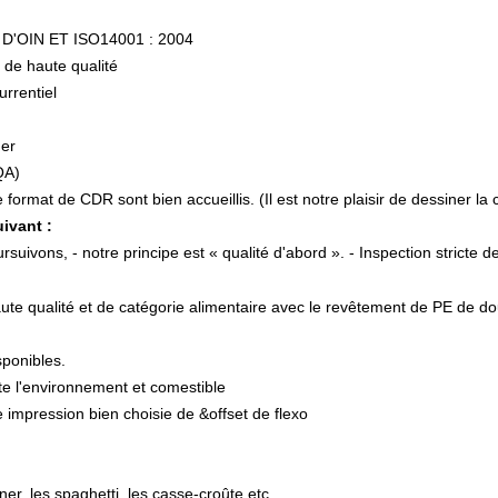
, D'OIN ET ISO14001 : 2004
 de haute qualité
urrentiel
mer
QA)
s de format de CDR sont bien accueillis. (Il est notre plaisir de dessiner 
ivant :
suivons, - notre principe est « qualité d'abord ». - Inspection stricte d
haute qualité et de catégorie alimentaire avec le revêtement de PE de do
sponibles.
cte l'environnement et comestible
 impression bien choisie de &offset de flexo
euner, les spaghetti, les casse-croûte etc.