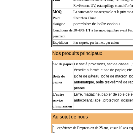
Revêtement UV, estampillage chaud d'or/arg
MOQ
La commande est acceptable et le prix est a
Point
Shenzhen Chine
porcelaine de boîte-cadeau
d'origine
Conditions de
30-40% T/T à l'avance, équilibre avant l'e
paiement
Expédition
Par exprès, par la mer, par avion
Nos produits principaux
Sac de papier
Le sac à provisions, sac de cadeau, 
échelle a formé le sac de papier, etc.
Boîte de
Boîte de gâteau, boîte de macron, boî
papier
automatique, boîte d'extrémité de repl
pliable
L'autre
Livre, magazine, papier de soie de s
service
autocollant, label, protection, dossier
d'impression
Au sujet de nous
1.
expérience de l'impression de 25 ans, et sur 10 ans exp