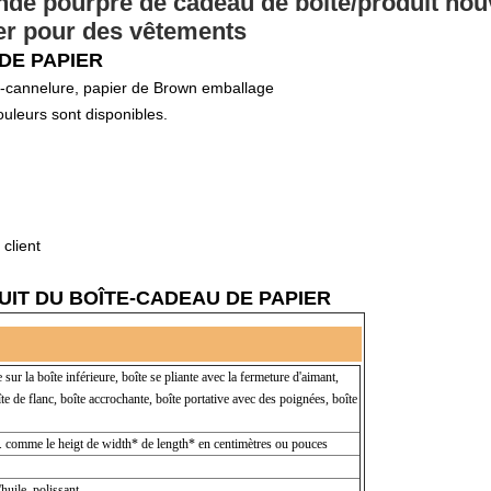
de pourpre de cadeau de boîte/produit nou
ier pour des vêtements
 DE PAPIER
E-cannelure, papier de Brown emballage
ouleurs sont disponibles.
client
IT DU BOÎTE-CADEAU DE PAPIER
 sur la boîte inférieure, boîte se pliante avec la fermeture d'aimant,
îte de flanc, boîte accrochante, boîte portative avec des poignées, boîte
s. comme le heigt de width* de length* en centimètres ou pouces
'huile, polissant,