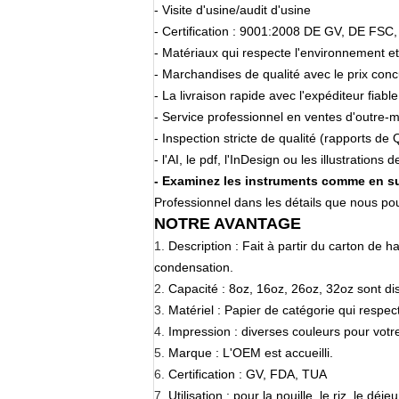
- Visite d'usine/audit d'usine
- Certification : 9001:2008 DE GV, DE FSC
- Matériaux qui respecte l'environnement et
- Marchandises de qualité avec le prix conc
- La livraison rapide avec l'expéditeur fiable
- Service professionnel en ventes d'outre-
- Inspection stricte de qualité (rapports de 
- l'AI, le pdf, l'InDesign ou les illustration
- Examinez les instruments comme en su
Professionnel dans les détails que nous pour
NOTRE AVANTAGE
1.
Description : Fait à partir du carton de 
condensation.
2.
Capacité : 8oz, 16oz, 26oz, 32oz sont di
3.
Matériel : Papier de catégorie qui respe
4.
Impression : diverses couleurs pour votre
5.
Marque : L'OEM est accueilli.
6.
Certification : GV, FDA, TUA
7.
Utilisation : pour la nouille, le riz, le déj