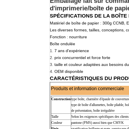
Emballage fait sur comman
d'imprimerie/boîte de pap
SPÉCIFICATIONS DE LA BOÎTE
Matériel de boîte de papier : 300g CCNB, 
Les diverses formes, tailles, conceptions, c
Fonction : nourriture
Boîte ondulée
1.
7 ans d'expérience
2.
prix concurrentiel et force forte
3.
taille et couleur adaptées aux besoins du 
4.
OEM disponible
CARACTÉRISTIQUES DU PRODU
Produits et information commerciale
Construction
type boîte, charnière d'épaule de couverture
type de boîte d'allumettes, boîte pliable, bo
de présentation, boîte irrégulière
Taille
Selon les exigences spécifiques des client
Couleur
pantone (PMS) aussi bien que CMYK
Finir
stratification brillante et mate, vernissage d