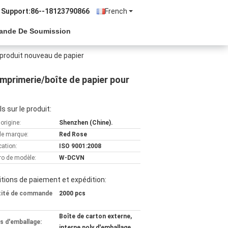
 Support:
86--18123790866
French
ande De Soumission
produit nouveau de papier
mprimerie/boîte de papier pour
ls sur le produit:
'origine:
Shenzhen (Chine).
e marque:
Red Rose
cation:
ISO 9001:2008
o de modèle:
W-DCVN
tions de paiement et expédition:
tité de commande
2000 pcs
Boîte de carton externe,
ls d'emballage:
interne poly d'emballage