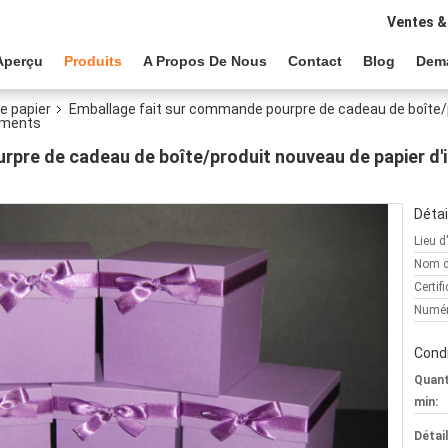
Ventes &
Aperçu
Produits
A Propos De Nous
Contact
Blog
Dem
e papier
Emballage fait sur commande pourpre de cadeau de boîte/
tements
pre de cadeau de boîte/produit nouveau de papier d'i
Détai
Lieu d
Nom d
Certifi
Numér
Condi
Quan
min:
Détai