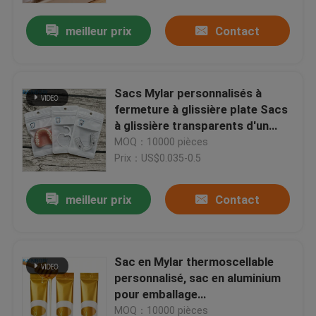
thermique Sacs de petit mini sac
meilleur prix
Contact
Sacs Mylar personnalisés à
fermeture à glissière plate Sacs
à glissière transparents d'un
côté Retenants pour dentition
MOQ：10000 pièces
fausse Sac d'emballage
Prix：US$0.035-0.5
d'alignement clair
meilleur prix
Contact
À la maison
Sac en Mylar thermoscellable
Produits
personnalisé, sac en aluminium
pour emballage
d&#39;échantillons résistant à
À propos de nous
MOQ：10000 pièces