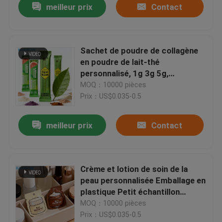
meilleur prix
Contact
Sachet de poudre de collagène
en poudre de lait-thé
personnalisé, 1g 3g 5g,
thermoscellable, Recyclable, en
MOQ：10000 pièces
aluminium PET, sac alimentaire
Prix：US$0.035-0.5
laminé à fermeture éclair
meilleur prix
Contact
Crème et lotion de soin de la
peau personnalisée Emballage en
plastique Petit échantillon
cosmétique Sachet Mylar sacs
MOQ：10000 pièces
en feuille de papier Sacs de joint
Prix：US$0.035-0.5