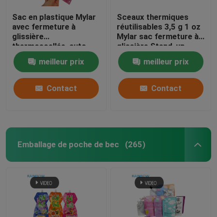
Sac en plastique Mylar
Sceaux thermiques
avec fermeture à
réutilisables 3,5 g 1 oz
glissière
Mylar sac fermeture à
thermoscellée, auto-
glissière Stand-up
scellante, résistant à
papier d'aluminium à
meilleur prix
meilleur prix
l'humidité, conçu sur
l'odorat Cali stockage
mesure, face
alimentaire Mylar sacs
transparente et dos en
sur mesure imprimé
Contact
Contact
feuille d'aluminium pour
le sucre
Emballage de poche de bec
(265)