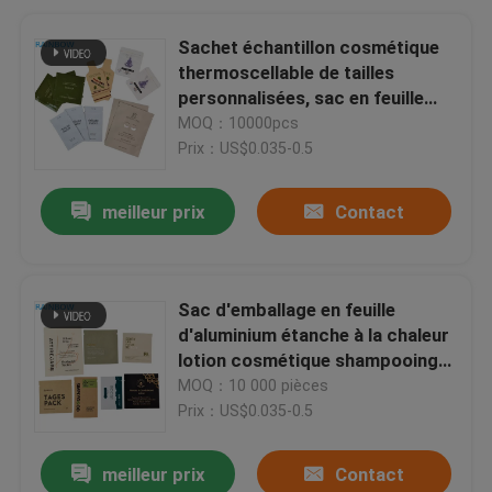
Sachet échantillon cosmétique
thermoscellable de tailles
personnalisées, sac en feuille
d'aluminium avec logo
MOQ：10000pcs
personnalisé
Prix：US$0.035-0.5
meilleur prix
Contact
Sac d'emballage en feuille
d'aluminium étanche à la chaleur
lotion cosmétique shampooing
mini soin de la peau sachet
MOQ：10 000 pièces
d'échantillon
Prix：US$0.035-0.5
meilleur prix
Contact