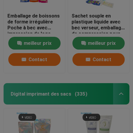
Emballage de boissons
Sachet souple en
de forme irrégulière
plastique liquide avec
Poche à bec avec
bec verseur, emballage
impression de logo
de compression pour
propre
cosmétiques,
meilleur prix
meilleur prix
boissons, lotion,
sachet à buse
Contact
Contact
Digital imprimant des sacs
(335)