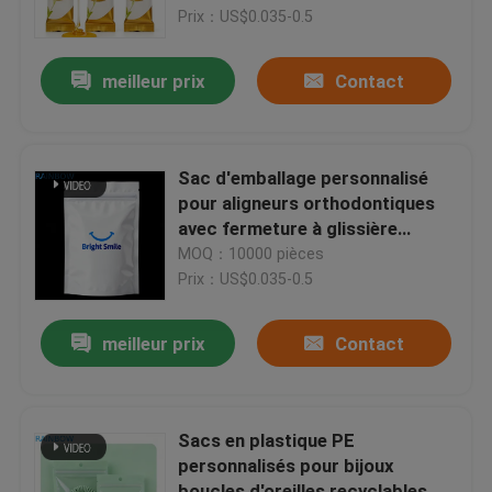
l&#39;humidité dans des tailles
Prix：US$0.035-0.5
personnalisées
Nous contacter
meilleur prix
Contact
Nouvelles
Sac d'emballage personnalisé
Les affaires
pour aligneurs orthodontiques
avec fermeture à glissière
refermable et matériau de
MOQ：10000 pièces
Demandez un devis
qualité alimentaire dans des
Prix：US$0.035-0.5
tailles personnalisables
Empaquetage de sachets en matière plastique
meilleur prix
Contact
Emballage de sac de casse-croûte
Sacs en plastique PE
personnalisés pour bijoux
Emballage de poche de bec
boucles d'oreilles recyclables