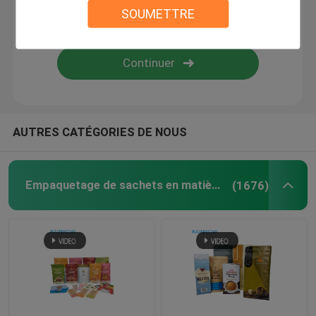
SOUMETTRE
emballage de boîte de papier
Labels de douille de rétrécissement
Sacs de joint de poignée
AUTRES CATÉGORIES DE NOUS
sacs opp
Empaquetage de sachets en matière plastique
(1676)
Poche d'aliment pour animaux familiers
Sacs inférieurs de gousset
Sacs de joint hermétique de nourriture