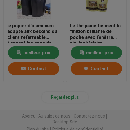
le papier d'aluminium
Le thé jaune tiennent la
adapté aux besoins du
finition brillante de
client refermable
poche avec fenêtre
tiennent les sacs de
zip-lock/claire
café 250g
meilleur prix
meilleur prix
Contact
Contact
Regardez plus
Aperçu
Au sujet de nous
Contactez-nous
Desktop Site
Plan du site
Politique de confidentialité