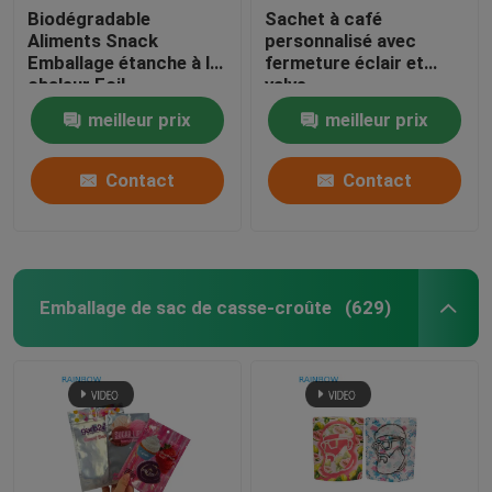
Biodégradable
Sachet à café
Aliments Snack
personnalisé avec
sacs en papier adaptés aux besoins du client
Emballage étanche à la
fermeture éclair et
chaleur Foil
valve
d'aluminium sac
Emballage de carte vésiculeuse
meilleur prix
meilleur prix
fermeture à glissière
Pour les noix Thé Café
Nourriture pour
Contact
Contact
Bouteilles de pilule en plastique
animaux de compagnie
Emballage de sac de casse-croûte
(629)