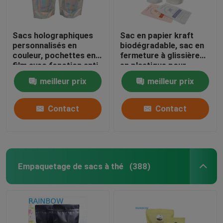
Sacs holographiques
Sac en papier kraft
personnalisés en
biodégradable, sac en
couleur, pochettes en
fermeture à glissière
film avec fonction anti-
en plastique pour
odeur et refermable
animaux de compagnie,
meilleur prix
meilleur prix
compostable
Contact
Contact
Empaquetage de sacs à thé
(388)