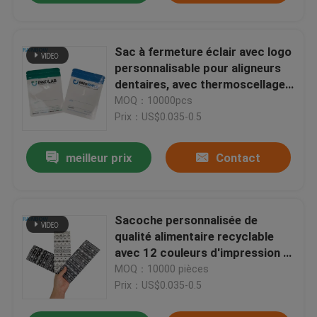
Sac à fermeture éclair avec logo
personnalisable pour aligneurs
dentaires, avec thermoscellage
et sac en plastique Mylar
MOQ：10000pcs
transparent sur une face
Prix：US$0.035-0.5
meilleur prix
Contact
Sacoche personnalisée de
qualité alimentaire recyclable
avec 12 couleurs d'impression et
une capacité de 1 ml à 5 kg
MOQ：10000 pièces
Prix：US$0.035-0.5