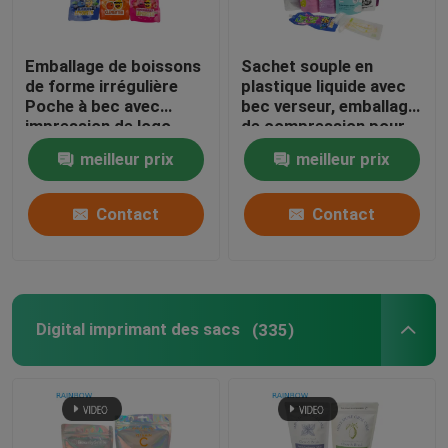
Emballage de boissons
Sachet souple en
de forme irrégulière
plastique liquide avec
Poche à bec avec
bec verseur, emballage
impression de logo
de compression pour
propre
cosmétiques,
meilleur prix
meilleur prix
boissons, lotion,
sachet à buse
Contact
Contact
Digital imprimant des sacs
(335)