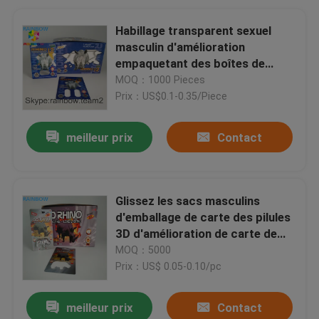
Habillage transparent sexuel
masculin d'amélioration
empaquetant des boîtes de
présentation de papier de 350g
MOQ：1000 Pieces
400g pour la capsule
Prix：US$0.1-0.35/Piece
meilleur prix
Contact
Glissez les sacs masculins
d'emballage de carte des pilules
3D d'amélioration de carte de
notice explicative de habillage
MOQ：5000
transparent
Prix：US$ 0.05-0.10/pc
meilleur prix
Contact