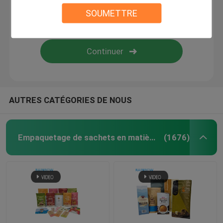
SOUMETTRE
emballage de boîte de papier
Labels de douille de rétrécissement
Sacs de joint de poignée
AUTRES CATÉGORIES DE NOUS
sacs opp
Empaquetage de sachets en matière plastique
(1676)
Poche d'aliment pour animaux familiers
Sacs inférieurs de gousset
Sacs de joint hermétique de nourriture