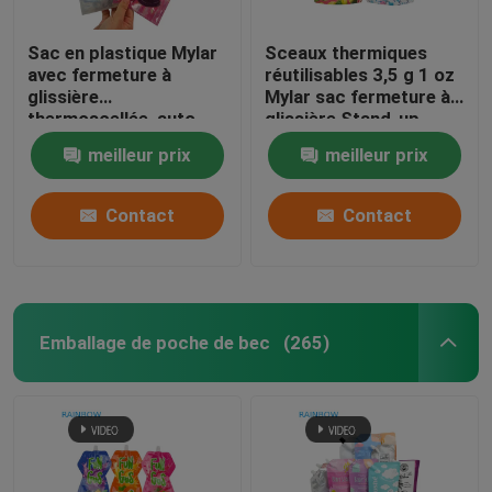
Sac en plastique Mylar
Sceaux thermiques
avec fermeture à
réutilisables 3,5 g 1 oz
glissière
Mylar sac fermeture à
thermoscellée, auto-
glissière Stand-up
scellante, résistant à
papier d'aluminium à
meilleur prix
meilleur prix
l'humidité, conçu sur
l'odorat Cali stockage
mesure, face
alimentaire Mylar sacs
transparente et dos en
sur mesure imprimé
Contact
Contact
feuille d'aluminium pour
le sucre
Emballage de poche de bec
(265)