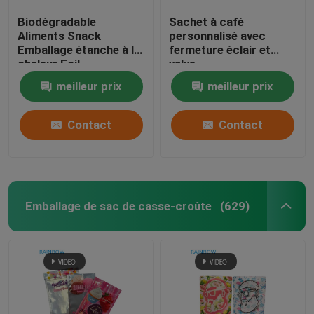
Biodégradable
Sachet à café
sacs en papier adaptés aux besoins du client
Aliments Snack
personnalisé avec
Emballage étanche à la
fermeture éclair et
chaleur Foil
valve
Emballage de carte vésiculeuse
d'aluminium sac
meilleur prix
meilleur prix
fermeture à glissière
Pour les noix Thé Café
Bouteilles de pilule en plastique
Nourriture pour
Contact
Contact
animaux de compagnie
Emballage de sac de casse-croûte
(629)