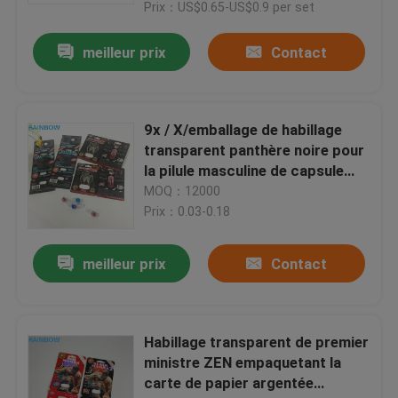
Prix：US$0.65-US$0.9 per set
meilleur prix
Contact
9x / X/emballage de habillage
transparent panthère noire pour
la pilule masculine de capsule
d'amélioration
MOQ：12000
Prix：0.03-0.18
meilleur prix
Contact
À la maison
Produits
Habillage transparent de premier
ministre ZEN empaquetant la
carte de papier argentée
À propos de nous