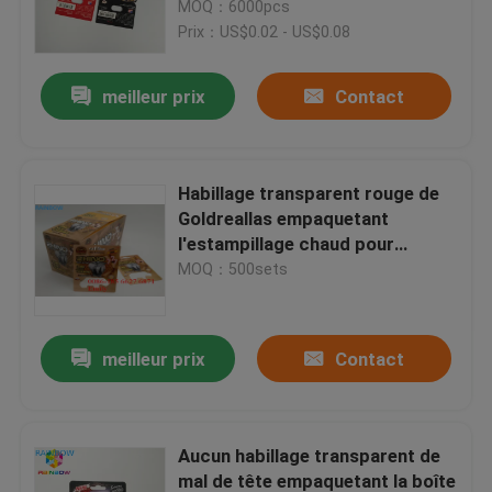
métallique pour la capsule
MOQ：6000pcs
masculine de renforceur
Prix：US$0.02 - US$0.08
Nous contacter
meilleur prix
Contact
Nouvelles
Habillage transparent rouge de
Les affaires
Goldreallas empaquetant
l'estampillage chaud pour
industriel pharmaceutique
MOQ：500sets
Demandez un devis
Empaquetage de sachets en matière plastique
meilleur prix
Contact
Emballage de sac de casse-croûte
Aucun habillage transparent de
Emballage de poche de bec
mal de tête empaquetant la boîte