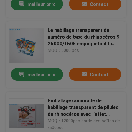
meilleur prix
Contact
Le habillage transparent du
numéro de type du rhinocéros 9
25000/150k empaquetant la
carte de l'effet 3d a adapté la
MOQ：5000 pcs
taille aux besoins du client
meilleur prix
Contact
Emballage commode de
habillage transparent de pilules
de rhinocéros avec l'effet
extérieur gravant en refief
MOQ：12000pcs carde des boîtes de
/500pcs