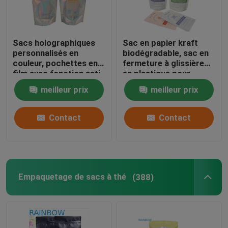
Sacs holographiques
Sac en papier kraft
personnalisés en
biodégradable, sac en
couleur, pochettes en
fermeture à glissière
film avec fonction anti-
en plastique pour
odeur et refermable
animaux de compagnie,
meilleur prix
meilleur prix
compostable
Contact
Contact
Empaquetage de sacs à thé
(388)