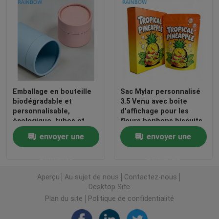
Emballage en bouteille
Sac Mylar personnalisé
biodégradable et
3.5 Venu avec boîte
personnalisable,
d'affichage pour les
écologique, tubes et
fleurs bonbons biscuits
boîtes en papier pour
gommés Emballage
envoyer une
envoyer une
emballages cosmétiques
résistant aux enfants
et parfumés sans
3.5g 7g 14g sac Mylar en
demande
demande
danger pour les
coupe sous pression
aliments
Aperçu
Au sujet de nous
Contactez-nous
Desktop Site
Plan du site
Politique de confidentialité