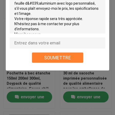
pour bébé alimentation
envoyer une
envoyer une
complémentaire en
forme de sacoche à
demande
demande
bouteille sac en
plastique
SOUMETTRE
Pochette à bec étanche
30 ml de sacoche
150ml 200ml 300ml,
imprimée personnalisée
Doypack de qualité
de qualité alimentaire
alimentaire, Sauce chili,
pour les emballages de
jus de gelée, sac de
jus de bébé et de purée
envoyer une
envoyer une
nourriture pour bébé,
pochette à bec debout
demande
demande