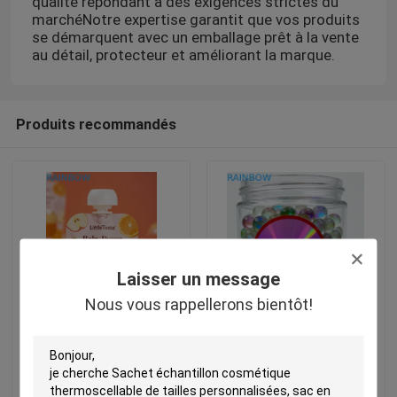
qualité répondant à des exigences strictes du
marchéNotre expertise garantit que vos produits
se démarquent avec un emballage prêt à la vente
au détail, protecteur et améliorant la marque.
Produits recommandés
Laisser un message
Nous vous rappellerons bientôt!
Sacoche à bouteille
Adhésifs en vinyle pour
personnalisée de 30 ml
l'artisanat et l'industrie
pour purée de yogourt
de fruits jus de bébé